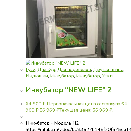
Гуси
,
Для кур
,
Для перепелов
,
Другая птица
,
Индюшки
,
Инкубатор
,
Инкубатор
,
Утки
Инкубатор “NEW LIFE” 2
64 900
₽
Первоначальная цена составляла 64
900 ₽.
56 969
₽
Текущая цена: 56 969 ₽.
Инкубатор - Модель N2
https://rutube.ru/video/b083527b145f20f575ea