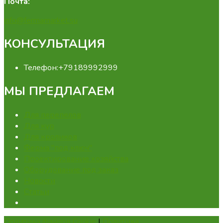
Почта:
info@fermamarket.su
КОНСУЛЬТАЦИЯ
Телефон:
+79189992999
МЫ ПРЕДЛАГАЕМ
Для перепелов
Для кур
Для кроликов
Ферма "под ключ"
Проектирование хозяйства
Оборудование под заказ
Новости
Статьи
Политика файлов Cookie
|
Политика