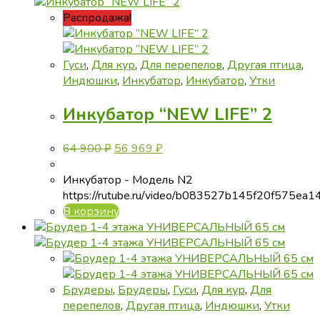
Распродажа!
Гуси
,
Для кур
,
Для перепелов
,
Другая птица
,
Индюшки
,
Инкубатор
,
Инкубатор
,
Утки
Инкубатор “NEW LIFE” 2
Первоначальная
Текущая
64 900
₽
56 969
₽
цена
цена:
составляла
56
Инкубатор - Модель N2
64
969 ₽.
https://rutube.ru/video/b083527b145f20f575ea
900 ₽.
В корзину
Брудеры
,
Брудеры
,
Гуси
,
Для кур
,
Для
перепелов
,
Другая птица
,
Индюшки
,
Утки