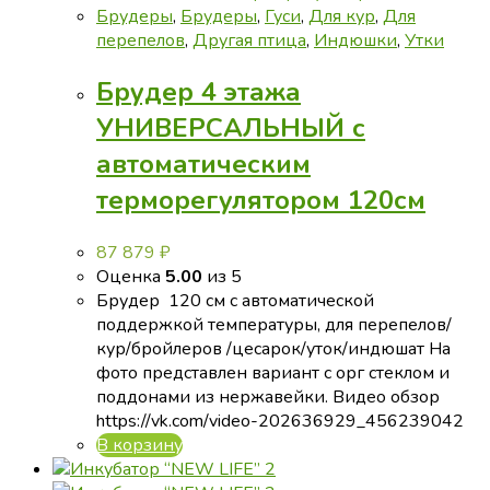
странице
Брудеры
,
Брудеры
,
Гуси
,
Для кур
,
Для
товара.
перепелов
,
Другая птица
,
Индюшки
,
Утки
Брудер 4 этажа
УНИВЕРСАЛЬНЫЙ с
автоматическим
терморегулятором 120см
87 879
₽
Оценка
5.00
из 5
Брудер 120 см с автоматической
поддержкой температуры, для перепелов/
кур/бройлеров /цесарок/уток/индюшат На
фото представлен вариант с орг стеклом и
поддонами из нержавейки. Видео обзор
https://vk.com/video-202636929_456239042
В корзину