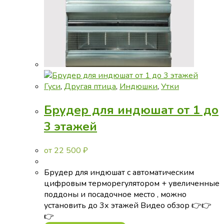
Гуси
,
Другая птица
,
Индюшки
,
Утки
Брудер для индюшат от 1 до
3 этажей
от
22 500
₽
Брудер для индюшат с автоматическим
цифровым терморегулятором + увеличенные
поддоны и посадочное место , можно
установить до 3х этажей Видео обзор 👉👉
👉