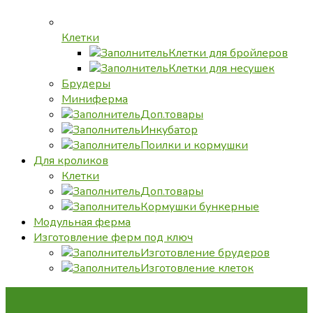
Клетки
Клетки для бройлеров
Клетки для несушек
Брудеры
Миниферма
Доп.товары
Инкубатор
Поилки и кормушки
Для кроликов
Клетки
Доп.товары
Кормушки бункерные
Модульная ферма
Изготовление ферм под ключ
Изготовление брудеров
Изготовление клеток