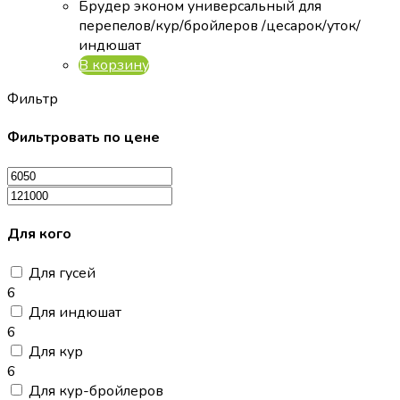
Брудер эконом универсальный для
перепелов/кур/бройлеров /цесарок/уток/
индюшат
В корзину
Фильтр
Фильтровать по цене
Для кого
Для гусей
6
Для индюшат
6
Для кур
6
Для кур-бройлеров