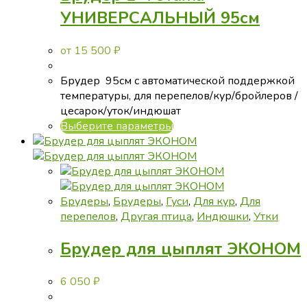
странице
УНИВЕРСАЛЬНЫЙ 95см
товара.
от
15 500
₽
Брудер 95см с автоматической поддержкой
температуры, для перепелов/кур/бройлеров /
цесарок/уток/индюшат
Этот
Выберите параметры
товар
имеет
несколько
вариаций.
Опции
Брудеры
,
Брудеры
,
Гуси
,
Для кур
,
Для
можно
перепелов
,
Другая птица
,
Индюшки
,
Утки
выбрать
Брудер для цыплят ЭКОНОМ
на
странице
товара.
6 050
₽