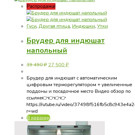
Распродажа!
Гуси
,
Другая птица
,
Индюшки
,
Утки
Брудер для индюшат
напольный
Первоначальная
Текущая
39 490
₽
27 500
₽
цена
цена:
составляла
27
Брудер для индюшат с автоматическим
39
500 ₽.
цифровым терморегулятором + увеличенные
490 ₽.
поддоны и посадочное место Видео обзор по
ссылке👉👉👉👉
https://rutube.ru/video/37498f516fb5c8c943e4a
r=wd
В корзину