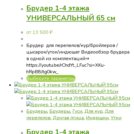
Брудер 1-4 этажа
УНИВЕРСАЛЬНЫЙ 65 см
от
13 500
₽
Брудер для перепелов/кур/бройлеров /
цысарок/уток/индюшат Видеообзор брудера
в одной из комплектаций⇒
https://youtu.be/rChdYt_LFuc?si=XKu-
hRpB8Jtg0kw_
Этот
Выберите параметры
товар
имеет
несколько
вариаций.
Опции
Брудеры
,
Брудеры
,
Гуси
,
Для кур
,
Для
можно
перепелов
,
Другая птица
,
Индюшки
,
Утки
выбрать
Брудер 1-4 этажа
на