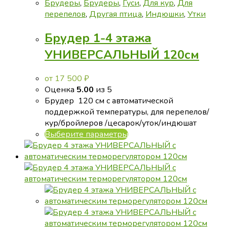
Брудеры
,
Брудеры
,
Гуси
,
Для кур
,
Для
перепелов
,
Другая птица
,
Индюшки
,
Утки
Брудер 1-4 этажа
УНИВЕРСАЛЬНЫЙ 120см
от
17 500
₽
Оценка
5.00
из 5
Брудер 120 см с автоматической
поддержкой температуры, для перепелов/
кур/бройлеров /цесарок/уток/индюшат
Этот
Выберите параметры
товар
имеет
несколько
вариаций.
Опции
можно
выбрать
на