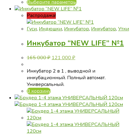
Этот
Выберите параметры
товар
имеет
Распродажа!
несколько
вариаций.
Гуси
,
Индюшки
,
Инкубатор
,
Инкубатор
,
Утки
Опции
Инкубатор “NEW LIFE” №1
можно
выбрать
на
Первоначальная
Текущая
165 000
₽
121 000
₽
странице
цена
цена:
товара.
составляла
121
Инкубатор 2 в 1 , выводной и
165
000 ₽.
инкубационный. Полный автомат.
000 ₽.
Универсальный.
В корзину